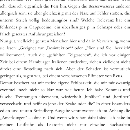
ich, dass ich eigentlich die Pest bin. Gegen die Besserwisserei anderer
allergisch sein, sie aber gleichzeitig mit der Nase auf Fehler stoßen, die
unterm Strich völlig bedeutungslos sind? Welche Relevanz hat ein
fehlendes p in Cappuccino, ein überflüssiges p in Schnaps oder ein
falsch gesetztes Anführungszeichen?
Nun gut, vielleicht geraten Menschen hier und da in Verwirrung, wenn
sie lesen: „Geeignet zur ,Desinfektion‘“ oder „Hier sind Sie ,herzlich‘
willkommen“. Auch die „gefühlten Teigtaschen“, die ich vor einiger
Zeit bei einem Hamburger Italiener entdeckte, ziehen vielleicht nicht
direkt eine Bestellung nach sich. Aber der Schaden ist vermutlich
geringer als, sagen wir, bei einem verschossenen Elfmeter von Reus.
Demut beschert hat mir meine eigene Fehlbarkeit, die mir mit zwanzig
eventuell noch nicht so klar war wie heute. Ich habe Kommas und
falsche Trennungen übersehen, wiederholt „hinüber“ und „herüber“
verwechselt, und heißt es jetzt der Krake oder die? In einer besonders
edlen und teuren Strindberg-Ausgabe verantworte ich im Anhang die
„Amerkungen“ – ohne n. Und wenn wir schon dabei sind: Ich habe in
meiner Laufbahn als Lektorin nicht nur einzelne Buchstaben