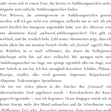
oder wenn sich in einem Zitat, das bereits in Anführungszeichen steht,
doppelte statt einfache Anführungszeichen finden.
Von Wörtern, die unnötigerweise in Anführungszeichen gesetzt
werden, will ich gar nicht erst anfangen, vielleicht nur so viel: Als ich
mich kürzlich bei Instagram angemeldet habe, war der allererste von
mir abonnierte Kanal „awkward_anführungszeichen“. Den gibt es
wirklich, und die tröstlich hohe Zahl seiner Abonnenten zeigt, dass ich
nicht allein bin mit meinem Fetisch. (Sollte ich „Fetisch“ sagen?) Aber
in Wahrheit ist es noch schlimmer, das ahnen die Kolleginnen
überhaupt nicht (bis auf zwei vielleicht). Mir springen nicht nur
Anführungszeichen ins Auge, mir springt eigentlich alles ins Auge, was
mit Schrift zu tun hat. Ich lese zwanghaft Korrektur. Schilder, Plakate,
Rezepte, Graffiti, alles wird gescannt. Impressen. Beipackzettel.
Abspanne. Todesanzeigen. Speisekarten.
Als mir vor vielen Jahren in der Zürcher Bar „Corazon“ ein
überraschender Deal angeboten wurde – Korrekturlesen der Karte
gegen Freigetränke –, war ich begeistert. Heute hingegen würde ich in
keiner Kneipe mehr den Mund aufmachen und die Schreibweise von
„Pfefferminz Tee“ oder „Foccachia“ monieren, denn inzwischen weiß