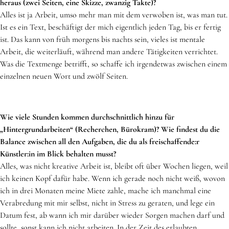
heraus (zwei Seiten, eine Skizze, zwanzig Takte)?
Alles ist ja Arbeit, umso mehr man mit dem verwoben ist, was man tut.
Ist es ein Text, beschäftigt der mich eigentlich jeden Tag, bis er fertig
ist. Das kann von früh morgens bis nachts sein, vieles ist mentale
Arbeit, die weiterläuft, während man andere Tätigkeiten verrichtet.
Was die Textmenge betrifft, so schaffe ich irgendetwas zwischen einem
einzelnen neuen Wort und zwölf Seiten.
Wie viele Stunden kommen durchschnittlich hinzu für
„Hintergrundarbeiten“ (Recherchen, Bürokram)? Wie findest du die
Balance zwischen all den Aufgaben, die du als freischaffende:r
Künstler:in im Blick behalten musst?
Alles, was nicht kreative Arbeit ist, bleibt oft über Wochen liegen, weil
ich keinen Kopf dafür habe. Wenn ich gerade noch nicht weiß, wovon
ich in drei Monaten meine Miete zahle, mache ich manchmal eine
Verabredung mit mir selbst, nicht in Stress zu geraten, und lege ein
Datum fest, ab wann ich mir darüber wieder Sorgen machen darf und
sollte, sonst kann ich nicht arbeiten. In der Zeit des erlaubten