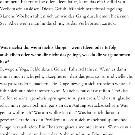
dann neue Erkenntnisse oder Ideen habe, kann das ein Gefühl von
Verliebtsein auslösen. Dieses Gefühl hält sich manchmal tagelang.
Manche Wochen fühlen sich an wie der Gang durch einen bleiernen
See. Aber wenn man hindurch ist, ist das Verliebtsein zurück.
Was machst du, wenn nichts klappt – wenn Ideen oder Erfolg
ausbleiben oder wenn dir nicht das gelingt, was du dir vorgenommen
hast?
Bewegen: Yoga. Feldenkrais. Gehen, Fahrrad fahren. Wenn es dann
immer noch nicht geht, akzeptieren, dass das jetzt so ist, und vielleicht
was ganz anderes machen. Die Dinge bewegen sich trotzdem weiter. Es
fühlt sich nur nicht immer so an. Manches muss erst reifen. Und das
Reifen scheint irgendwie sprungweise zu passieren. Und es ist, glaube
ich, immer gut, noch mal ganz an den Anfang zurückzukehren: Was
genau wollte ich? Warum wollte ich das? Was hat mich daran so
gereizt? Gerade an den Problemen lassen sich manchmal spannende
Dinge herausfinden. Ein Theaterregisseur meinte einmal: Wenn es nur
Probleme gibt, dann bring das Problem selbst auf die Bühne.