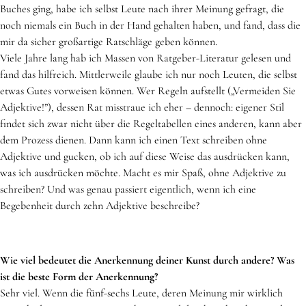
Buches ging, habe ich selbst Leute nach ihrer Meinung gefragt, die
noch niemals ein Buch in der Hand gehalten haben, und fand, dass die
mir da sicher großartige Ratschläge geben können.
Viele Jahre lang hab ich Massen von Ratgeber-Literatur gelesen und
fand das hilfreich. Mittlerweile glaube ich nur noch Leuten, die selbst
etwas Gutes vorweisen können. Wer Regeln aufstellt („Vermeiden Sie
Adjektive!”), dessen Rat misstraue ich eher – dennoch: eigener Stil
findet sich zwar nicht über die Regeltabellen eines anderen, kann aber
dem Prozess dienen. Dann kann ich einen Text schreiben ohne
Adjektive und gucken, ob ich auf diese Weise das ausdrücken kann,
was ich ausdrücken möchte. Macht es mir Spaß, ohne Adjektive zu
schreiben? Und was genau passiert eigentlich, wenn ich eine
Begebenheit durch zehn Adjektive beschreibe?
Wie viel bedeutet die Anerkennung deiner Kunst durch andere? Was
ist die beste Form der Anerkennung?
Sehr viel. Wenn die fünf-sechs Leute, deren Meinung mir wirklich