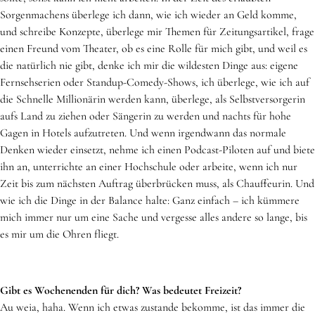
Sorgenmachens überlege ich dann, wie ich wieder an Geld komme,
und schreibe Konzepte, überlege mir Themen für Zeitungsartikel, frage
einen Freund vom Theater, ob es eine Rolle für mich gibt, und weil es
die natürlich nie gibt, denke ich mir die wildesten Dinge aus: eigene
Fernsehserien oder Standup-Comedy-Shows, ich überlege, wie ich auf
die Schnelle Millionärin werden kann, überlege, als Selbstversorgerin
aufs Land zu ziehen oder Sängerin zu werden und nachts für hohe
Gagen in Hotels aufzutreten. Und wenn irgendwann das normale
Denken wieder einsetzt, nehme ich einen Podcast-Piloten auf und biete
ihn an, unterrichte an einer Hochschule oder arbeite, wenn ich nur
Zeit bis zum nächsten Auftrag überbrücken muss, als Chauffeurin. Und
wie ich die Dinge in der Balance halte: Ganz einfach – ich kümmere
mich immer nur um eine Sache und vergesse alles andere so lange, bis
es mir um die Ohren fliegt.
Gibt es Wochenenden für dich? Was bedeutet Freizeit?
Au weia, haha. Wenn ich etwas zustande bekomme, ist das immer die