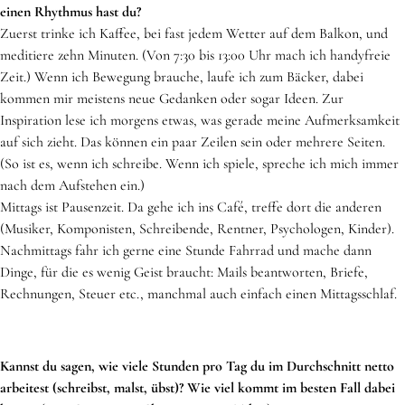
einen Rhythmus hast du?
Zuerst trinke ich Kaffee, bei fast jedem Wetter auf dem Balkon, und
meditiere zehn Minuten. (Von 7:30 bis 13:00 Uhr mach ich handyfreie
Zeit.) Wenn ich Bewegung brauche, laufe ich zum Bäcker, dabei
kommen mir meistens neue Gedanken oder sogar Ideen. Zur
Inspiration lese ich morgens etwas, was gerade meine Aufmerksamkeit
auf sich zieht. Das können ein paar Zeilen sein oder mehrere Seiten.
(So ist es, wenn ich schreibe. Wenn ich spiele, spreche ich mich immer
nach dem Aufstehen ein.)
Mittags ist Pausenzeit. Da gehe ich ins Café, treffe dort die anderen
(Musiker, Komponisten, Schreibende, Rentner, Psychologen, Kinder).
Nachmittags fahr ich gerne eine Stunde Fahrrad und mache dann
Dinge, für die es wenig Geist braucht: Mails beantworten, Briefe,
Rechnungen, Steuer etc., manchmal auch einfach einen Mittagsschlaf.
Kannst du sagen, wie viele Stunden pro Tag du im Durchschnitt netto
arbeitest (schreibst, malst, übst)? Wie viel kommt im besten Fall dabei