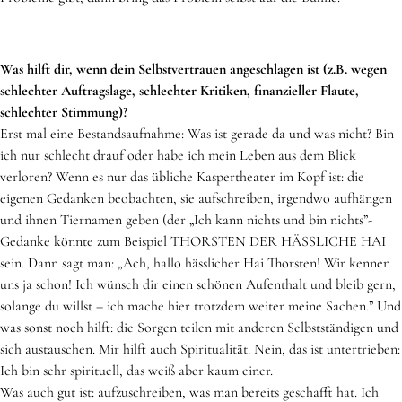
Was hilft dir, wenn dein Selbstvertrauen angeschlagen ist (z.B. wegen
schlechter Auftragslage, schlechter Kritiken, finanzieller Flaute,
schlechter Stimmung)?
Erst mal eine Bestandsaufnahme: Was ist gerade da und was nicht? Bin
ich nur schlecht drauf oder habe ich mein Leben aus dem Blick
verloren? Wenn es nur das übliche Kaspertheater im Kopf ist: die
eigenen Gedanken beobachten, sie aufschreiben, irgendwo aufhängen
und ihnen Tiernamen geben (der „Ich kann nichts und bin nichts”-
Gedanke könnte zum Beispiel THORSTEN DER HÄSSLICHE HAI
sein. Dann sagt man: „Ach, hallo hässlicher Hai Thorsten! Wir kennen
uns ja schon! Ich wünsch dir einen schönen Aufenthalt und bleib gern,
solange du willst – ich mache hier trotzdem weiter meine Sachen.” Und
was sonst noch hilft: die Sorgen teilen mit anderen Selbstständigen und
sich austauschen. Mir hilft auch Spiritualität. Nein, das ist untertrieben:
Ich bin sehr spirituell, das weiß aber kaum einer.
Was auch gut ist: aufzuschreiben, was man bereits geschafft hat. Ich